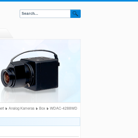
WDAC-4288WD
eit
Analog Kameras
Box