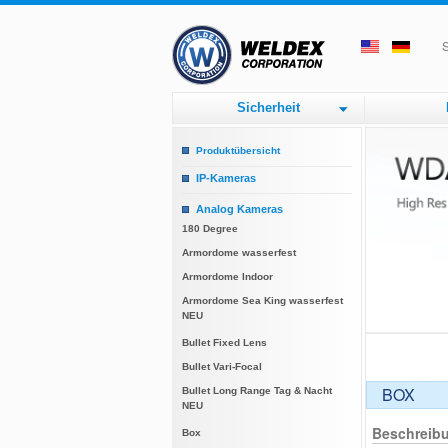
S
Sicherheit
Produktübersicht
IP-Kameras
Height Strip
Analog Kameras
Dome
180 Degree
Box
Armordome wasserfest
Zoom
Armordome Indoor
Armordome Sea King wasserfest
NEU
Bullet Fixed Lens
Bullet Vari-Focal
BOX
Bullet Long Range Tag & Nacht
NEU
Beschreib
Box