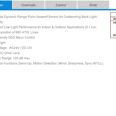
ten
Downloads
Zubehor
Bilder
ide Dynamic Range Pixim Seawolf Sensor for Outstanding Back-Light
ity
d Low-Light Performance for Indoor & Outdoor Applications (0.1 lux)
solution of 690 HTVL Lines
iendly OSD Menu Control
ight
ltage - AC24V / DC12V
DC Drive Lens
c Range: 120 dB max
nal Functions (Sens-Up, Motion Detection, Mirror, Sharpness, Sync-INT/LL)