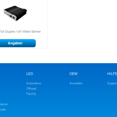
Full Duplex 1ch Video Server
Angaben
LED
OEM
HILF
Automotive
Anmelden
Support
Offroad
Facility
Server
Quads