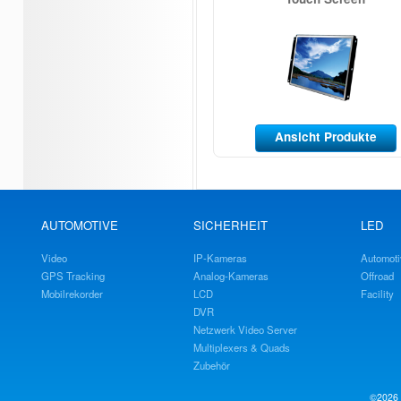
Ansicht Produkte
AUTOMOTIVE
SICHERHEIT
LED
Video
IP-Kameras
Automoti
GPS Tracking
Analog-Kameras
Offroad
Mobilrekorder
LCD
Facility
DVR
Netzwerk Video Server
Multiplexers & Quads
Zubehör
©2026