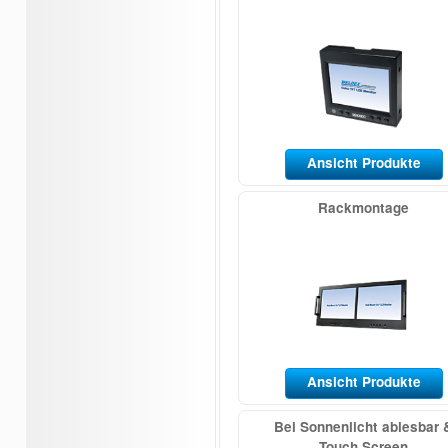
Public View
Zoom
Linsen
PTZ
Netzteile
Miniatur
Versteck
Height Strip
Ansicht Produkte
Rackmontage
Ansicht Produkte
Bei Sonnenlicht ablesbar 
Touch Screen