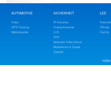
AUTOMOTIVE
SICHERHEIT
LED
Video
IP-Kameras
Automoti
GPS Tracking
Analog-Kameras
Offroad
Mobilrekorder
LCD
Facility
DVR
Netzwerk Video Server
Multiplexers & Quads
Zubehör
©2026