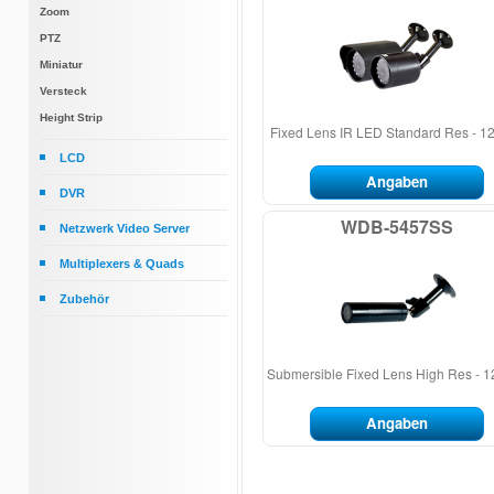
Zoom
PTZ
Miniatur
Versteck
Height Strip
Fixed Lens IR LED Standard Res - 
LCD
Angaben
Kompakt
DVR
Standart
4ch H.264
WDB-5457SS
Netzwerk Video Server
Unterputzmontage
Mobile H.264
Encoder/Decoder
Rackmontage
Multiplexers & Quads
Encoder
Bei Sonnenlicht ablesbar
Multiplexers
Zubehör
Touch Screen
Quads
Monitorhalterungen
Bei Sonnenlicht ablesbar & Touch
Kameragehäuse
Screen
Submersible Fixed Lens High Res -
Kamera- & Gehäusehalterungen
Public View
Linsen
Angaben
Netzteile