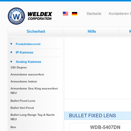
Startseite
Kontaktieren 
Sicherheit
Hilfe
K
Produktübersicht
IP-Kameras
Height Strip
Analog Kameras
Dome
180 Degree
Box
Armordome wasserfest
Zoom
Armordome Indoor
Armordome Sea King wasserfest
NEU
Bullet Fixed Lens
Bullet Vari-Focal
BULLET FIXED LENS
Bullet Long Range Tag & Nacht
NEU
WDB-5407DN
Box